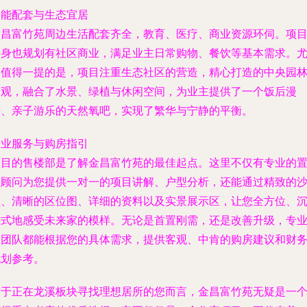
全能配套与生态宜居
金昌富竹苑周边生活配套齐全，教育、医疗、商业资源环伺。项
自身也规划有社区商业，满足业主日常购物、餐饮等基本需求。
为值得一提的是，项目注重生态社区的营造，精心打造的中央园
景观，融合了水景、绿植与休闲空间，为业主提供了一个饭后漫
步、亲子游乐的天然氧吧，实现了繁华与宁静的平衡。
专业服务与购房指引
项目的售楼部是了解金昌富竹苑的最佳起点。这里不仅有专业的
业顾问为您提供一对一的项目讲解、户型分析，还能通过精致的
盘、清晰的区位图、详细的资料以及实景展示区，让您全方位、
浸式地感受未来家的模样。无论是首置刚需，还是改善升级，专
的团队都能根据您的具体需求，提供客观、中肯的购房建议和财
规划参考。
对于正在龙溪板块寻找理想居所的您而言，金昌富竹苑无疑是一