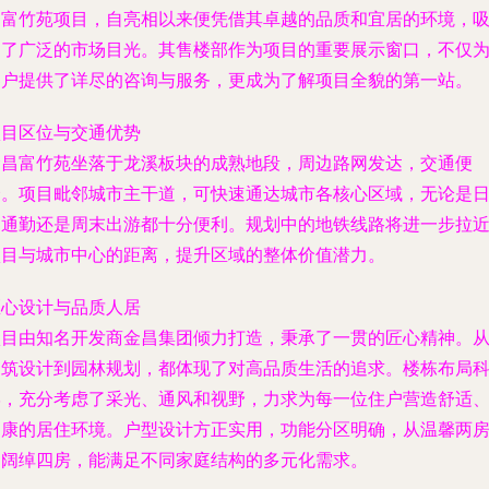
昌富竹苑项目，自亮相以来便凭借其卓越的品质和宜居的环境，
引了广泛的市场目光。其售楼部作为项目的重要展示窗口，不仅
客户提供了详尽的咨询与服务，更成为了解项目全貌的第一站。
项目区位与交通优势
金昌富竹苑坐落于龙溪板块的成熟地段，周边路网发达，交通便
捷。项目毗邻城市主干道，可快速通达城市各核心区域，无论是
常通勤还是周末出游都十分便利。规划中的地铁线路将进一步拉
项目与城市中心的距离，提升区域的整体价值潜力。
匠心设计与品质人居
项目由知名开发商金昌集团倾力打造，秉承了一贯的匠心精神。
建筑设计到园林规划，都体现了对高品质生活的追求。楼栋布局
学，充分考虑了采光、通风和视野，力求为每一位住户营造舒适
健康的居住环境。户型设计方正实用，功能分区明确，从温馨两
到阔绰四房，能满足不同家庭结构的多元化需求。