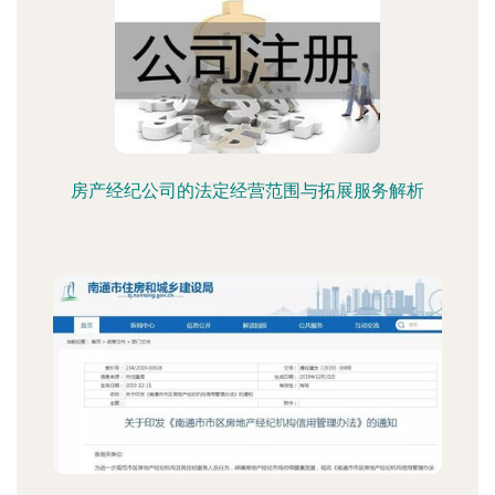
房产经纪公司的法定经营范围与拓展服务解析