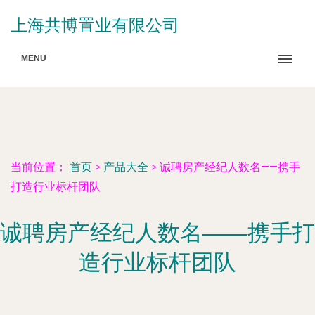
上海共博置业有限公司
MENU
当前位置：
首页
>
产品大全
>
诚聘房产经纪人数名——携手
打造行业标杆团队
诚聘房产经纪人数名——携手打
造行业标杆团队