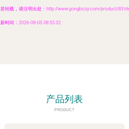
若转载，请注明出处：http://www.gongbozy.com/product/83.ht
新时间：2026-08-05 08:55:32
产品列表
PRODUCT