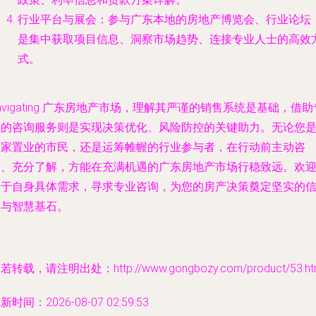
行业平台与展会
：参与广东本地的房地产博览会、行业论坛
是集中获取项目信息、洞察市场趋势、连接专业人士的高效
式。
avigating 广东房地产市场，理解其严谨的销售系统是基础，借助
业的咨询服务则是实现决策优化、风险防控的关键助力。无论您
安家置业的市民，还是运筹帷幄的行业参与者，在行动前主动咨
询、充分了解，方能在充满机遇的广东房地产市场行稳致远。欢
基于自身具体需求，寻求专业咨询，为您的房产决策奠定坚实的
息与智慧基石。
若转载，请注明出处：http://www.gongbozy.com/product/53.ht
新时间：2026-08-07 02:59:53