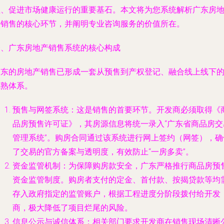
益、促进市场健康运行的重要基石。本文将为您系统解析广东房
产销售的核心环节，并阐明专业咨询服务的价值所在。
一、广东房地产销售系统的核心构成
广东的房地产销售已形成一套从预售到产权登记、融合线上线下
成熟体系。
预售与网签系统
：这是销售的首要环节。开发商必须取得《
品房预售许可证》，其房源信息将统一录入“广东省商品房交
管理系统”。购房合同通过该系统进行网上签约（网签），确
了交易的官方备案与透明度，有效防止“一房多卖”。
资金监管机制
：为保障购房款安全，广东严格推行商品房预
资金监管制度。购房者支付的定金、首付款、按揭贷款等均
存入政府指定的监管账户，根据工程进度分阶段拨付给开发
商，极大降低了项目烂尾的风险。
信息公示与诚信体系
：相关部门要求开发商在销售现场清晰