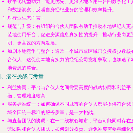
数字化转型助力
：能更优先、更深入地应用平台的数字化工
和数据洞察，反哺自身经纪业务的管理和效率提升。
对行业生态而言
：
规范与升级
：有组织的合伙人团队有助于推动本地经纪人更
范地使用平台，促进房源信息真实性的提升，推动行业向更
明、更高效的方向发展。
加剧本地竞争与整合
：通常一个城市或区域只会授权少数核
合伙人，这促使本地有实力的经纪公司竞相争取，也加速了
地资源的整合。
四、潜在挑战与考量
利益协同
：平台与合伙人之间需要高度的战略协同和利益平
衡，管理难度较高。
服务标准统一
：如何确保不同城市的合伙人都能提供符合58
城全国统一标准的服务质量，是一大挑战。
与直营团队的协调
：在一二线核心城市，平台可能同时存在
营团队和合伙人团队，如何划分权责、避免冲突需要精细化