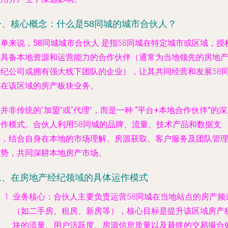
一、核心概念：什么是58同城的城市合伙人？
简单来说，
58同城城市合伙人
是指58同城在特定城市或区域，授
给具备本地资源和运营能力的合作伙伴（通常为当地领先的房地
经纪公司或拥有强大线下团队的企业），让其共同经营和发展58
城在该区域的房产板块业务。
并非传统的“加盟”或“代理”，而是一种
“平台+本地合作伙伴”的深
合作模式
。合伙人利用58同城的品牌、流量、技术产品和数据支
持，结合自身在本地的市场理解、房源获取、客户服务及团队管
优势，共同深耕本地房产市场。
二、在房地产经纪领域的具体运作模式
业务核心
：合伙人主要负责运营58同城在当地站点的房产频
（如二手房、租房、新房等），核心目标是提升该区域房产
块的流量、用户活跃度、房源信息质量以及最终的交易撮合